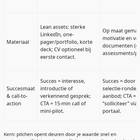
Lean assets: sterke
Op maat gemaa
LinkedIn, one-
motivatie en ve
Materiaal
pager/portfolio, korte
documenten (ev
deck; CV optioneel bij
assessments/por
eerste contact.
Succes = interesse,
Succes = door 
Succesmaat
introductie of
selectie-ronde 
& call-to-
verkennend gesprek;
aanbod; CTA =
action
CTA = 15-min call of
“solliciteer” via 
mini-pilot.
portaal.
Kern: pitchen opent deuren door je waarde snel en