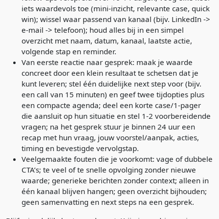
iets waardevols toe (mini-inzicht, relevante case, quick
win); wissel waar passend van kanaal (bijv. LinkedIn ->
e-mail -> telefoon); houd alles bij in een simpel
overzicht met naam, datum, kanaal, laatste actie,
volgende stap en reminder.
Van eerste reactie naar gesprek: maak je waarde
concreet door een klein resultaat te schetsen dat je
kunt leveren; stel één duidelijke next step voor (bijv.
een call van 15 minuten) en geef twee tijdopties plus
een compacte agenda; deel een korte case/1-pager
die aansluit op hun situatie en stel 1-2 voorbereidende
vragen; na het gesprek stuur je binnen 24 uur een
recap met hun vraag, jouw voorstel/aanpak, acties,
timing en bevestigde vervolgstap.
Veelgemaakte fouten die je voorkomt: vage of dubbele
CTA’s; te veel of te snelle opvolging zonder nieuwe
waarde; generieke berichten zonder context; alleen in
één kanaal blijven hangen; geen overzicht bijhouden;
geen samenvatting en next steps na een gesprek.