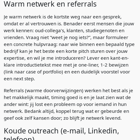
Warm netwerk en referrals
Je warm netwerk is de kortste weg naar een gesprek,
omdat er al vertrouwen is. Benader eerst mensen die jouw
werk kennen: oud-collega’s, klanten, studiegenoten en
vrienden. Vraag niet “weet je nog iets?”, maar formuleer
een concrete hulpvraag: naar wie binnen een bepaald type
bedrijf kan je het beste een korte pitch sturen over jouw
expertise, en wil je me introduceren? Lever een kant-en-
klare introductietekst mee met je one-liner, 1-2 bewijzen
(link naar case of portfolio) en een duidelijk voorstel voor
een next step.
Referrals (warme doorverwijzingen) werken het best als je
het makkelijk maakt, timing goed is en je laat zien wat de
ander wint: jij lost een probleem op voor iemand in hun
netwerk. Bedank altijd, koppel terug wat er gebeurde en
geef ook zelf kansen door; zo blijft je netwerk levend.
Koude outreach (e-mail, Linkedin,
telefoon)