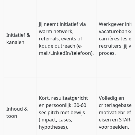
Jij neemt initiatief via
Werkgever initie
warm netwerk,
vacaturebanken
Initiatief &
referrals, events of
carrièresites en
kanalen
koude outreach (e-
recruiters; jij vo
mail/LinkedIn/telefoon).
proces.
Kort, resultaatgericht
Volledig en
en persoonlijk: 30-60
criteriagebasee
Inhoud &
sec pitch met bewijs
motivatiebrief, 
toon
(impact, cases,
eisen en STAR-
hypotheses).
voorbeelden.