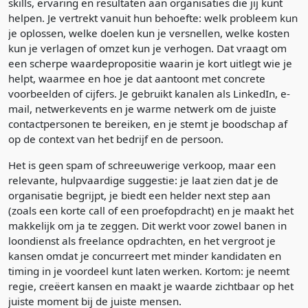
skills, ervaring en resultaten aan organisaties die jij kunt
helpen. Je vertrekt vanuit hun behoefte: welk probleem kun
je oplossen, welke doelen kun je versnellen, welke kosten
kun je verlagen of omzet kun je verhogen. Dat vraagt om
een scherpe waardepropositie waarin je kort uitlegt wie je
helpt, waarmee en hoe je dat aantoont met concrete
voorbeelden of cijfers. Je gebruikt kanalen als LinkedIn, e-
mail, netwerkevents en je warme netwerk om de juiste
contactpersonen te bereiken, en je stemt je boodschap af
op de context van het bedrijf en de persoon.
Het is geen spam of schreeuwerige verkoop, maar een
relevante, hulpvaardige suggestie: je laat zien dat je de
organisatie begrijpt, je biedt een helder next step aan
(zoals een korte call of een proefopdracht) en je maakt het
makkelijk om ja te zeggen. Dit werkt voor zowel banen in
loondienst als freelance opdrachten, en het vergroot je
kansen omdat je concurreert met minder kandidaten en
timing in je voordeel kunt laten werken. Kortom: je neemt
regie, creëert kansen en maakt je waarde zichtbaar op het
juiste moment bij de juiste mensen.