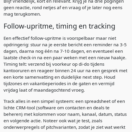
Blijf vriendelijk, kort en relevant. Krijg je na drie pogingen
geen reactie, rond netjes af en vraag of je later nog eens
mag terugkomen.
Follow-upritme, timing en tracking
Een effectief follow-upritme is voorspelbaar maar niet
opdringerig: stuur na je eerste bericht een reminder na 3-5
dagen, daarna nog één na 7-10 dagen, en eventueel een
laatste check-in na een paar weken met een nieuw haakje.
Timing telt: verzend bij voorkeur op di-do tijdens
kantooruren en reageer binnen 24 uur na een gesprek met
een korte samenvatting en duidelijke next step. Houd
tijdzones en vakantieperiodes in de gaten en vermijd
vrijdag laat of maandagochtend vroeg.
Track alles in een simpel systeem: een spreadsheet of een
lichte CRM-tool (software om contacten en deals te
beheren) met kolommen voor naam, kanaal, datum, status
en volgende actie. Noteer ook wat je test, zoals
onderwerpregels of pitchvarianten, zodat je ziet wat werkt