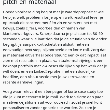
pitch en materiaal
Goede voorbereiding begint met je waardepropositie: wie
help je, welk probleem los je op en welk resultaat lever je
op. Maak dit concreet met één zin en versterk het met
bewijs, zoals cijfers, voorbeelden of namen van
klanten/werkgevers. Scherp daarna je pitch aan tot 30-60
seconden waarin je laat zien dat je de situatie van de ander
begrijpt, je aanpak kort schetst en afsluit met een
eenvoudige next step, bijvoorbeeld een korte call. Zorg dat
je materiaal dit verhaal ondersteunt: een cv dat impact laat
zien met resultaten in plaats van taakomschrijvingen, een
beknopt portfolio met 2-4 cases die lijken op het werk dat je
wilt doen, en een LinkedIn-profiel met een duidelijke
headline, een About-sectie met jouw kernwaarde en
recente aanbevelingen.
Voeg waar relevant een éénpager of korte case study toe
die je kunt meesturen in je mail. Werk ten slotte een paar
maatwerk-sjablonen uit voor outreach, zodat je snel kunt
personaliseren zonder generiek te worden. Zo kom je