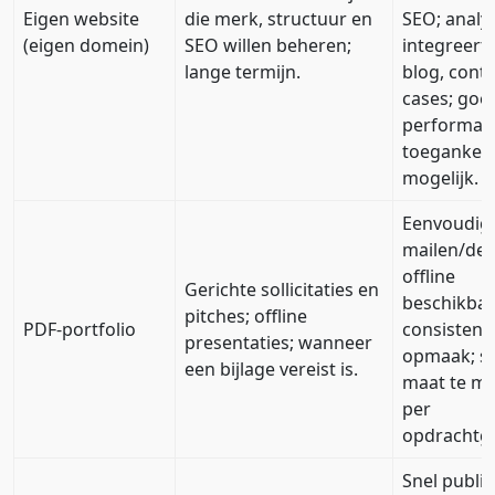
Eigen website
die merk, structuur en
SEO; analyt
(eigen domein)
SEO willen beheren;
integreert
lange termijn.
blog, conta
cases; goe
performan
toegankeli
mogelijk.
Eenvoudig 
mailen/del
offline
Gerichte sollicitaties en
beschikbaa
pitches; offline
PDF-portfolio
consistent
presentaties; wanneer
opmaak; sn
een bijlage vereist is.
maat te m
per
opdrachtge
Snel publi