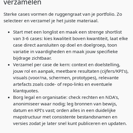
verzamelen
Sterke cases vormen de ruggengraat van je portfolio. Zo
selecteer en verzamel je het juiste materiaal.
Start met een longlist en maak een strenge shortlist
van 3-6 cases: kies kwaliteit boven kwantiteit, laat elke
case direct aansluiten op doel en doelgroep, toon
variatie in vaardigheden en maak jouw specifieke
bijdrage zichtbaar.
Verzamel per case de kern: context en doelstelling,
jouw rol en aanpak, meetbare resultaten (cijfers/KPI’s),
visuals (voor/na, schermen, prototypes), relevante
artefacts zoals code- of repo-links en eventuele
klantquotes.
Borg legal en organisatie: check rechten en NDA’s,
anonimiseer waar nodig; leg bronnen van bewijs,
datum en KPI’s vast; orden alles in een duidelijke
mapstructuur met consistente bestandsnamen en
versies zodat je later snel kunt publiceren en updaten.