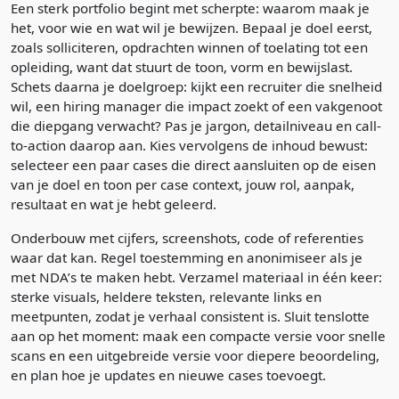
Een sterk portfolio begint met scherpte: waarom maak je
het, voor wie en wat wil je bewijzen. Bepaal je doel eerst,
zoals solliciteren, opdrachten winnen of toelating tot een
opleiding, want dat stuurt de toon, vorm en bewijslast.
Schets daarna je doelgroep: kijkt een recruiter die snelheid
wil, een hiring manager die impact zoekt of een vakgenoot
die diepgang verwacht? Pas je jargon, detailniveau en call-
to-action daarop aan. Kies vervolgens de inhoud bewust:
selecteer een paar cases die direct aansluiten op de eisen
van je doel en toon per case context, jouw rol, aanpak,
resultaat en wat je hebt geleerd.
Onderbouw met cijfers, screenshots, code of referenties
waar dat kan. Regel toestemming en anonimiseer als je
met NDA’s te maken hebt. Verzamel materiaal in één keer:
sterke visuals, heldere teksten, relevante links en
meetpunten, zodat je verhaal consistent is. Sluit tenslotte
aan op het moment: maak een compacte versie voor snelle
scans en een uitgebreide versie voor diepere beoordeling,
en plan hoe je updates en nieuwe cases toevoegt.