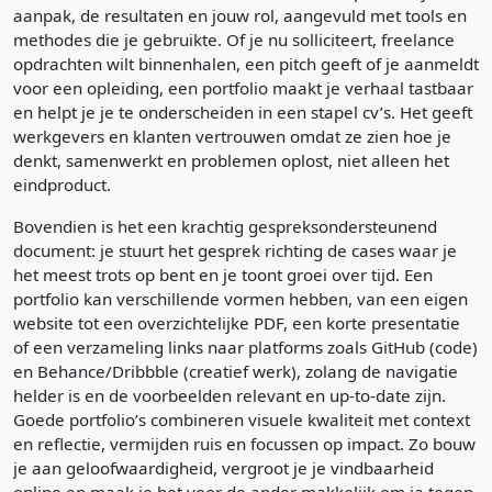
aanpak, de resultaten en jouw rol, aangevuld met tools en
methodes die je gebruikte. Of je nu solliciteert, freelance
opdrachten wilt binnenhalen, een pitch geeft of je aanmeldt
voor een opleiding, een portfolio maakt je verhaal tastbaar
en helpt je je te onderscheiden in een stapel cv’s. Het geeft
werkgevers en klanten vertrouwen omdat ze zien hoe je
denkt, samenwerkt en problemen oplost, niet alleen het
eindproduct.
Bovendien is het een krachtig gespreksondersteunend
document: je stuurt het gesprek richting de cases waar je
het meest trots op bent en je toont groei over tijd. Een
portfolio kan verschillende vormen hebben, van een eigen
website tot een overzichtelijke PDF, een korte presentatie
of een verzameling links naar platforms zoals GitHub (code)
en Behance/Dribbble (creatief werk), zolang de navigatie
helder is en de voorbeelden relevant en up-to-date zijn.
Goede portfolio’s combineren visuele kwaliteit met context
en reflectie, vermijden ruis en focussen op impact. Zo bouw
je aan geloofwaardigheid, vergroot je je vindbaarheid