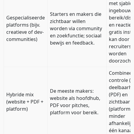
met sjablo
ingebouw
Starters en makers die
Gespecialiseerde
bereik/dis
zichtbaar willen
platforms (bijv.
en reacties
worden via community
creatieve of dev-
gratis inst
en zoekfunctie; sociaal
communities)
kan door
bewijs en feedback.
recruiters
worden
doorzocht.
Combineer
controle (si
deelbaarhe
De meeste makers:
Hybride mix
(PDF) en
website als hoofdhub,
(website + PDF +
zichtbaarh
PDF voor pitches,
platform)
(platform);
platform voor bereik.
minder
afhankelijk
één kanaal