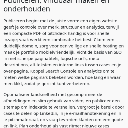
Publiceren, vindbaar maken en
onderhouden
Publiceren begint met de juiste vorm: een eigen website
geeft je controle over merk, structuur en analytics, terwijl
een compacte PDF of pitchdeck handig is voor snelle
inzage; vaak werkt een combinatie het best. Claim een
duidelijk domein, zorg voor een veilige en snelle hosting en
maak je portfolio mobielvriendelijk. Richt de basis van SEO
in met scherpe paginatitels, logische url’s, meta
descriptions, alt-teksten en interne links tussen cases en je
over-pagina. Koppel Search Console en analytics om te
meten welke pagina’s bekeken worden, hoe lang en waar
men klikt, zodat je gericht kunt verbeteren.
Optimaliseer laadsnelheid met gecomprimeerde
afbeeldingen en slim gebruik van video, en publiceer een
sitemap om indexatie te versnellen. Vergroot je bereik door
cases te delen op LinkedIn, in je e-mailhandtekening en in
je pitchmateriaal, en vraag tevreden klanten om een quote
en link. Plan onderhoud als vast ritme: nieuwe cases